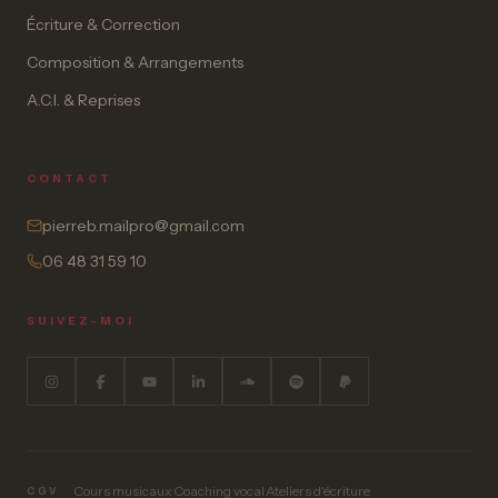
Écriture & Correction
Composition & Arrangements
A.C.I. & Reprises
CONTACT
pierreb.mailpro@gmail.com
06 48 31 59 10
SUIVEZ-MOI
Cours musicaux
·
Coaching vocal
·
Ateliers d'écriture
·
CGV