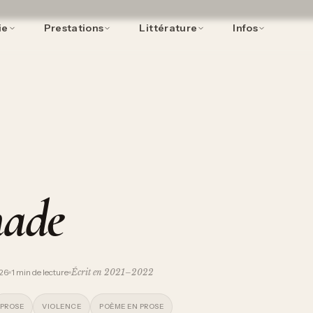
ie
Prestations
Littérature
Infos
nade
026
1
min de lecture
Écrit en
2021–2022
PROSE
VIOLENCE
POÈME EN PROSE