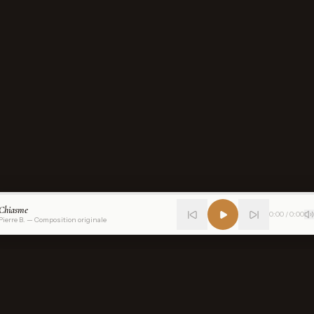
Chiasme
0:00
/
0:00
Pierre B. — Composition originale