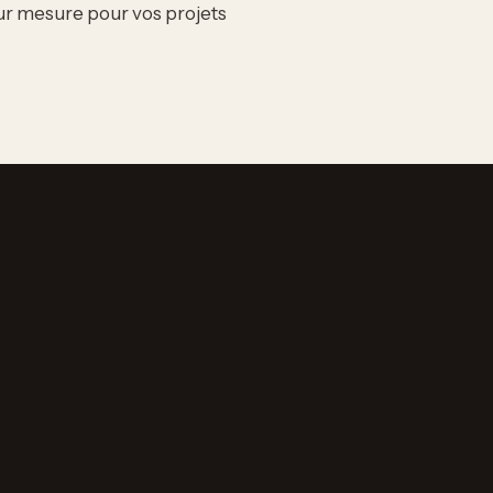
sur mesure pour vos projets
 ou de zéro — anniversaire,
 d'un texte existant