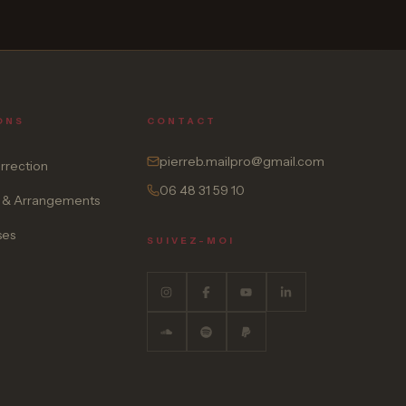
ONS
CONTACT
pierreb.mailpro@gmail.com
orrection
06 48 31 59 10
 & Arrangements
ses
SUIVEZ-MOI