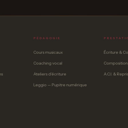
PÉDAGOGIE
PRESTATI
Cours musicaux
Écriture & C
Coaching vocal
Composition
ns
Ateliers d'écriture
A.C.I. & Repri
Leggio — Pupitre numérique