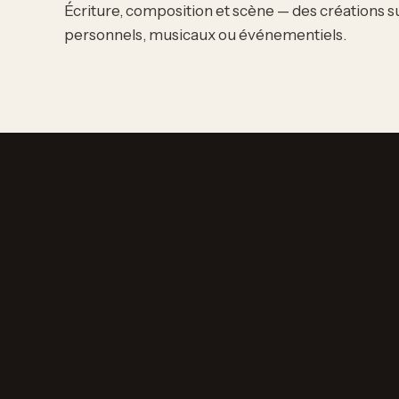
Écriture, composition et scène — des créations 
personnels, musicaux ou événementiels.
ÉCRITURE & CORRECTION DE TEXTE
Paroles sur mesure
Écriture de textes de chansons à partir de vos idées
mariage, projet musical. Correction et reformulation
également.