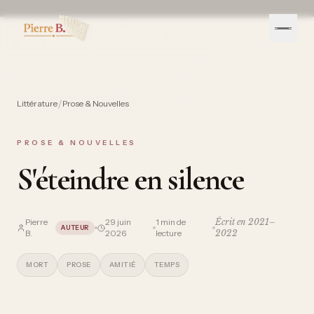
/
Littérature
Prose & Nouvelles
PROSE & NOUVELLES
S'éteindre en silence
Pierre
29 juin
1
min de
Écrit en
2021–
AUTEUR
B.
2026
lecture
2022
MORT
PROSE
AMITIÉ
TEMPS